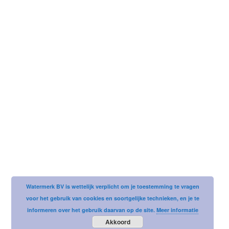
Username or email address
Password
Watermerk BV is wettelijk verplicht om je toestemming te vragen
voor het gebruik van cookies en soortgelijke technieken, en je te
informeren over het gebruik daarvan op de site.
Meer informatie
Akkoord
Remember me
LOST YOUR PASSWORD?