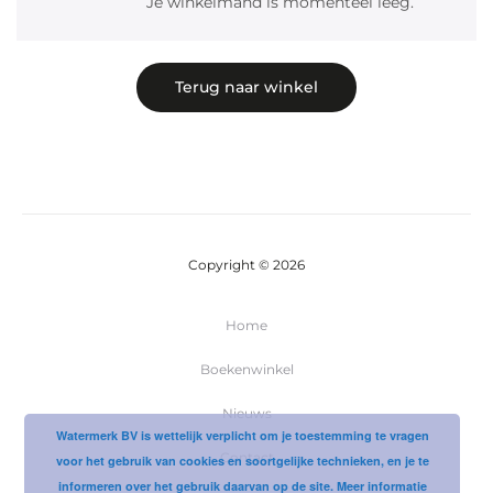
Je winkelmand is momenteel leeg.
i
n
Terug naar winkel
k
e
l
Copyright © 2026
w
a
Home
Boekenwinkel
g
Nieuws
e
Watermerk BV is wettelijk verplicht om je toestemming te vragen
Contact
voor het gebruik van cookies en soortgelijke technieken, en je te
informeren over het gebruik daarvan op de site.
Meer informatie