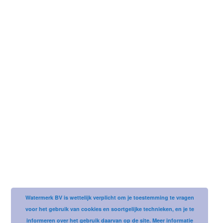
Username or email address
Password
Watermerk BV is wettelijk verplicht om je toestemming te vragen
voor het gebruik van cookies en soortgelijke technieken, en je te
informeren over het gebruik daarvan op de site.
Meer informatie