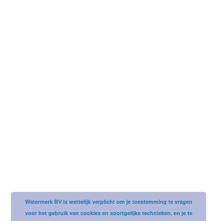
Username or email address
Password
Watermerk BV is wettelijk verplicht om je toestemming te vragen
voor het gebruik van cookies en soortgelijke technieken, en je te