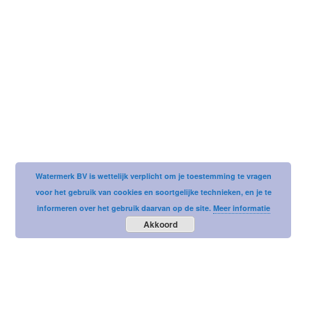
Username or email address
Password
Watermerk BV is wettelijk verplicht om je toestemming te vragen
voor het gebruik van cookies en soortgelijke technieken, en je te
informeren over het gebruik daarvan op de site.
Meer informatie
Akkoord
Remember me
LOST YOUR PASSWORD?