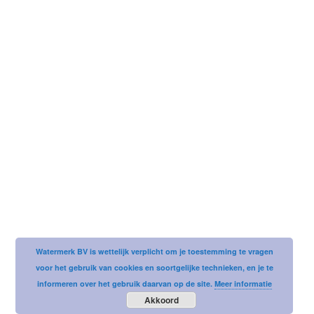
Username or email address
Password
Watermerk BV is wettelijk verplicht om je toestemming te vragen
voor het gebruik van cookies en soortgelijke technieken, en je te
informeren over het gebruik daarvan op de site.
Meer informatie
Akkoord
Remember me
LOST YOUR PASSWORD?