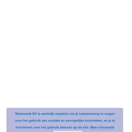
Username or email address
Password
Watermerk BV is wettelijk verplicht om je toestemming te vragen
voor het gebruik van cookies en soortgelijke technieken, en je te
informeren over het gebruik daarvan op de site.
Meer informatie